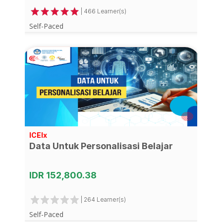
| 466 Learner(s)
Self-Paced
ICEIx
Data Untuk Personalisasi Belajar
IDR 152,800.38
| 264 Learner(s)
Self-Paced