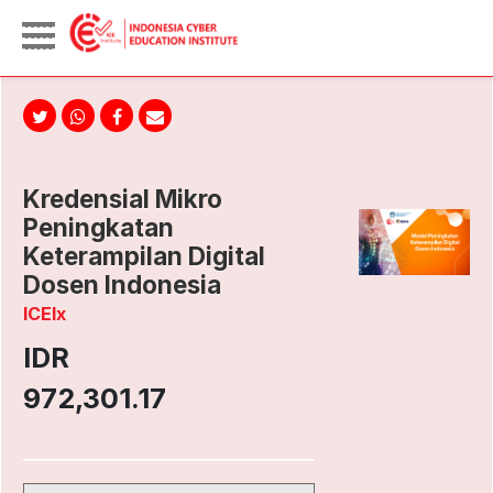
Tweet
Share
Post
Email
that
to
a
someone
you've
Whatsapp
Facebook
to
Kredensial Mikro
enrolled
message
say
in
to
you've
Peningkatan
this
say
enrolled
Keterampilan Digital
course
you've
in
Dosen Indonesia
enrolled
this
ICEIx
in
course
IDR
this
course
972,301.17