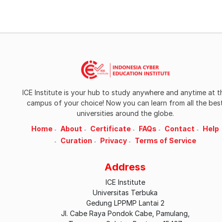
ICE Institute is your hub to study anywhere and anytime at t
campus of your choice! Now you can learn from all the bes
universities around the globe.
Home
About
Certificate
FAQs
Contact
Help
Curation
Privacy
Terms of Service
Address
ICE Institute
Universitas Terbuka
Gedung LPPMP Lantai 2
Jl. Cabe Raya Pondok Cabe, Pamulang,