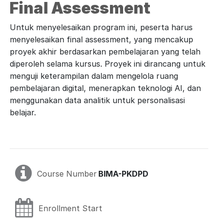
Final Assessment
Untuk menyelesaikan program ini, peserta harus
menyelesaikan final assessment, yang mencakup
proyek akhir berdasarkan pembelajaran yang telah
diperoleh selama kursus. Proyek ini dirancang untuk
menguji keterampilan dalam mengelola ruang
pembelajaran digital, menerapkan teknologi AI, dan
menggunakan data analitik untuk personalisasi
belajar.
Course Number
BIMA-PKDPD
Enrollment Start