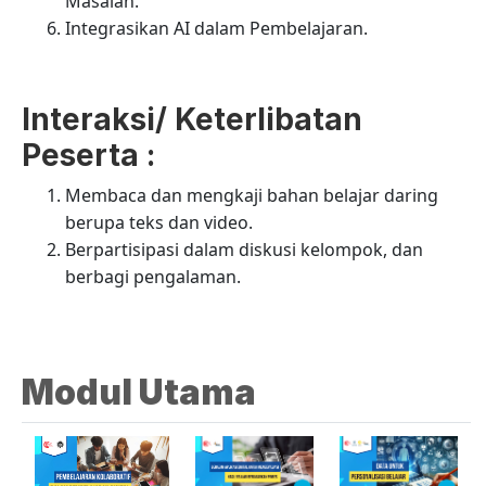
Masalah.
Integrasikan AI dalam Pembelajaran.
Interaksi/ Keterlibatan
Peserta :
Membaca dan mengkaji bahan belajar daring
berupa teks dan video.
Berpartisipasi dalam diskusi kelompok, dan
berbagi pengalaman.
Modul Utama