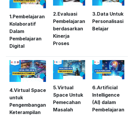
2.Evaluasi
3.Data Untuk
1.Pembelajaran
Pembelajaran
Personalisasi
Kolaboratif
berdasarkan
Belajar
Dalam
Kinerja
Pembelajaran
Proses
Digital
5.Virtual
6.Artificial
4.Virtual Space
Space Untuk
Intelligence
untuk
Pemecahan
(AI) dalam
Pengembangan
Masalah
Pembelajaran
Keterampilan