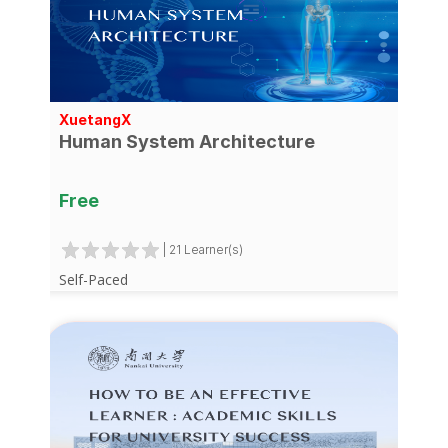
XuetangX
Human System Architecture
Free
| 21 Learner(s)
Self-Paced