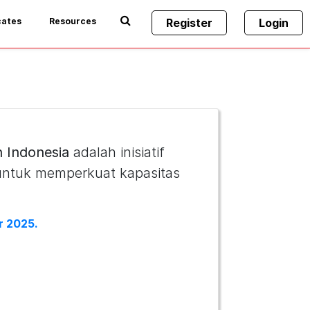
cates
Resources
Register
Login
n Indonesia
adalah inisiatif
 untuk memperkuat kapasitas
r 2025.