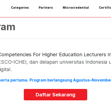
Categories
Partners
Microcredential
Certifi
ram
 Competencies For Higher Education Lecturers I
UNESCO-ICHEI, dan delapan universitas Indonesia
gital.
eserta pertama. Program berlangsung Agustus–Novembe
Daftar Sekarang