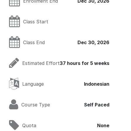
Enrollment End
Dec 30, 2026
Class Start
Class End
Dec 30, 2026
Estimated Effort
37 hours for 5 weeks
Language
Indonesian
Course Type
Self Paced
Quota
None