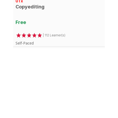
UTx
Copyediting
Free
| 112 Learner(s)
Self-Paced